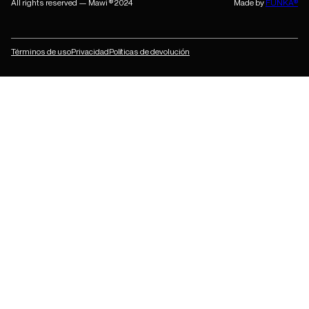
All rights reserved — Mawi ® 2024
Made by
FUNKA®
Términos de uso
Privacidad
Políticas de devolución