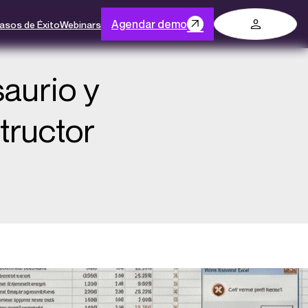
Log in
Agendar demo
asos de Éxito
Webinars
saurio y
tructor