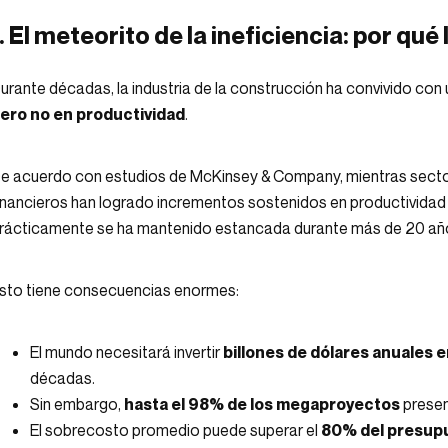
1. El meteorito de la ineficiencia: por qu
urante décadas, la industria de la construcción ha convivido co
ero no en productividad
.
e acuerdo con estudios de McKinsey & Company, mientras sector
inancieros han logrado incrementos sostenidos en productividad gr
rácticamente se ha mantenido estancada durante más de 20 añ
sto tiene consecuencias enormes:
El mundo necesitará invertir
billones de dólares anuales 
décadas.
Sin embargo,
hasta el 98% de los megaproyectos
presen
El sobrecosto promedio puede superar el
80% del presupu