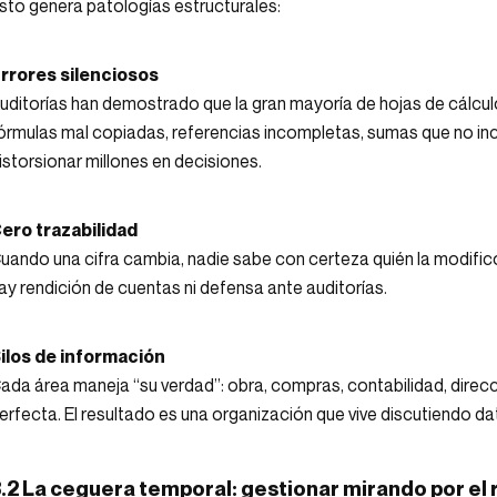
sto genera patologías estructurales:
rrores silenciosos
uditorías han demostrado que la gran mayoría de hojas de cálcul
órmulas mal copiadas, referencias incompletas, sumas que no incl
istorsionar millones en decisiones.
ero trazabilidad
uando una cifra cambia, nadie sabe con certeza quién la modificó,
ay rendición de cuentas ni defensa ante auditorías.
ilos de información
ada área maneja “su verdad”: obra, compras, contabilidad, direc
erfecta. El resultado es una organización que vive discutiendo da
.2 La ceguera temporal: gestionar mirando por el 