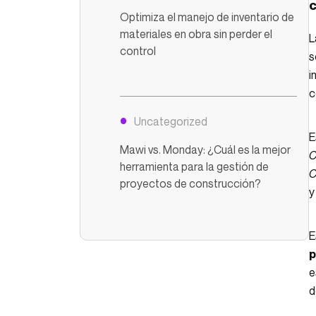
c
Optimiza el manejo de inventario de
materiales en obra sin perder el
L
control
s
i
c
Uncategorized
E
Mawi vs. Monday: ¿Cuál es la mejor
C
herramienta para la gestión de
C
proyectos de construcción?
y
E
p
e
d