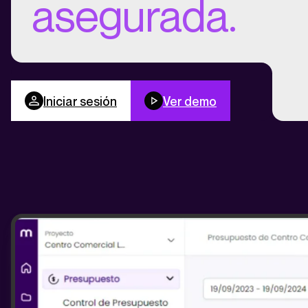
asegurada.
Iniciar sesión
Ver demo