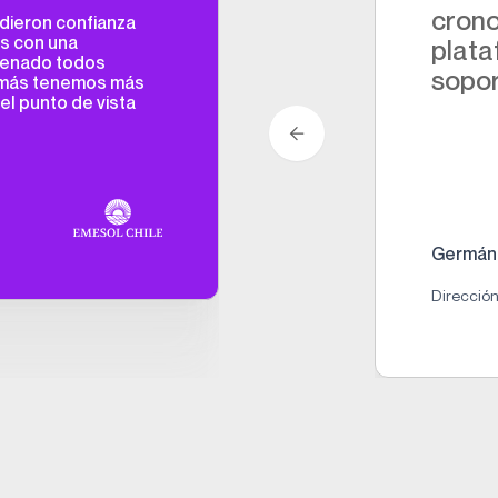
crono
dieron confianza
s con una
plata
rdenado todos
sopor
emás tenemos más
el punto de vista
Germán 
Direcció