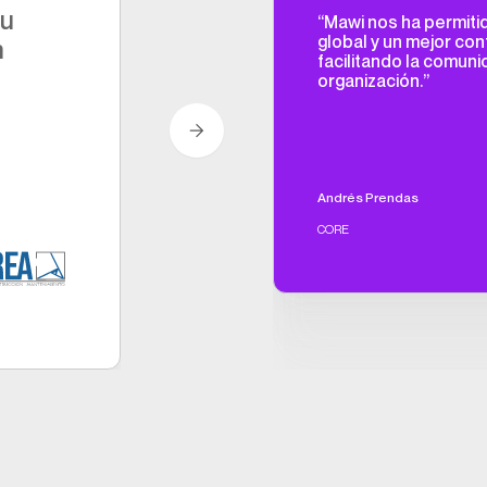
Su
“Mawi nos ha permitid
global y un mejor cont
n
facilitando la comuni
organización.”
Andrés Prendas
CORE