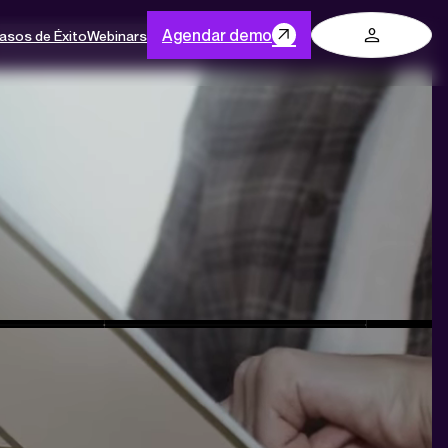
Log in
Agendar demo
asos de Éxito
Webinars