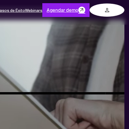
Log in
Agendar demo
asos de Éxito
Webinars