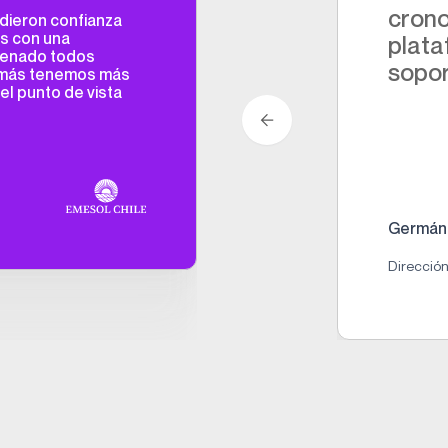
crono
dieron confianza
s con una
plata
rdenado todos
sopor
emás tenemos más
el punto de vista
Germán 
Direcció