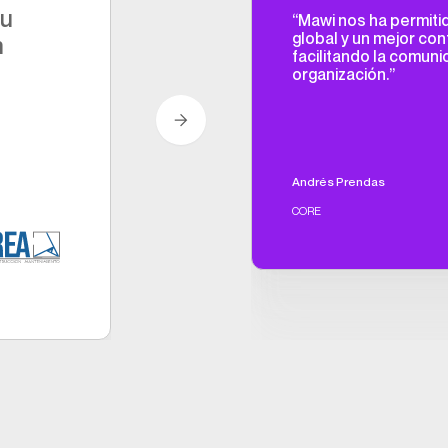
Su
“Mawi nos ha permitid
global y un mejor cont
n
facilitando la comuni
organización.”
Andrés Prendas
CORE