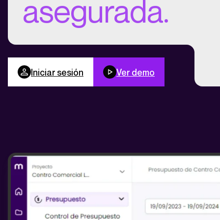
asegurada.
Iniciar sesión
Ver demo